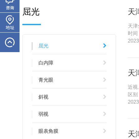
屈光
天
天津
时间
2023
屈光
白内障
天
青光眼
近视
区别
斜视
2023
弱视
眼表角膜
天