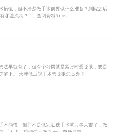
术摘镜，但不清楚做手术前要做什么准备？到院之后
哪些流程？ 1、查阅资料&nbs
想法早就有了，但有个习惯就是紧张时爱眨眼，要是
讲解下。 天津做近视手术想眨眼怎么办？
手术摘镜，但并不是做完近视手术就万事大吉了，做
视手术术后护理怎么做？ 一、随身携带