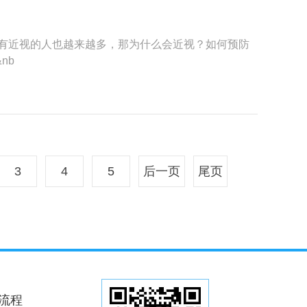
有近视的人也越来越多，那为什么会近视？如何预防
nb
3
4
5
后一页
尾页
流程